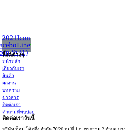
2021
Icon
acebook
Line
con Svg
(1)
ลิ้งค์ต่างๆ
หน้าหลัก
เกี่ยวกับเรา
สินค้า
ผลงาน
บทความ
ข่าวสาร
ติดต่อเรา
คำถามที่พบบ่อย
ติดต่อเราวันนี้
บริษัท ท็อป โค้ตติ้ง จำกัด 70/20 หมู่ที่ 1 ถ. พระราม 2 ตำบล บาง