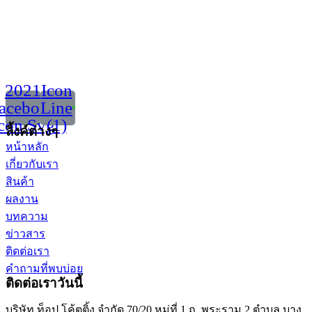
2021
Icon
acebook
Line
con Svg
(1)
ลิ้งค์ต่างๆ
หน้าหลัก
เกี่ยวกับเรา
สินค้า
ผลงาน
บทความ
ข่าวสาร
ติดต่อเรา
คำถามที่พบบ่อย
ติดต่อเราวันนี้
บริษัท ท็อป โค้ตติ้ง จำกัด 70/20 หมู่ที่ 1 ถ. พระราม 2 ตำบล บาง