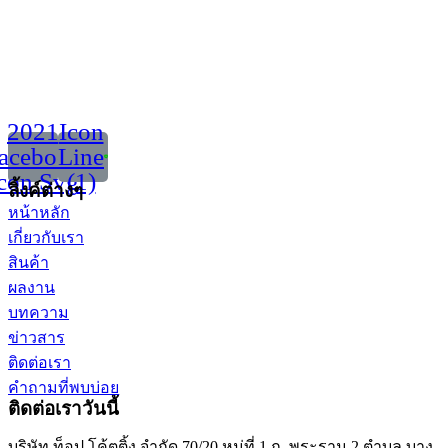
2021
Icon
acebook
Line
con Svg
(1)
ลิ้งค์ต่างๆ
หน้าหลัก
เกี่ยวกับเรา
สินค้า
ผลงาน
บทความ
ข่าวสาร
ติดต่อเรา
คำถามที่พบบ่อย
ติดต่อเราวันนี้
บริษัท ท็อป โค้ตติ้ง จำกัด 70/20 หมู่ที่ 1 ถ. พระราม 2 ตำบล บาง