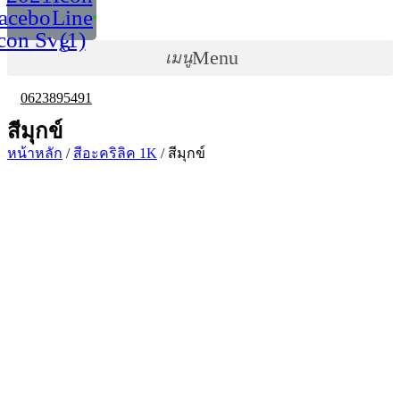
acebook
Line
con Svg
(1)
Menu
0623895491
สีมุกข์
หน้าหลัก
/
สีอะคริลิค 1K
/ สีมุกข์